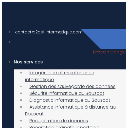
Aller
au
contenu
contact@2asi-informatique.com
Linkedin
Google
Nos services
Infogérance et maintenance
informatique
Gestion des sauvegarde des données
Sécurité informatique au Bouscat
Diagnostic informatique au Bouscat
Assistance informatique à distance au
Bouscat
Récupération de données
Réparation ordinateur portable